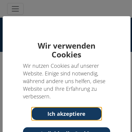
Supervisor:innen Spezielle
Schmerzpsychotherapie
Wir verwenden
Cookies
Wir nutzen Cookies auf unserer
Monika Weiß, Dr. Dipl.-Psych.
Website. Einige sind notwendig,
während andere uns helfen, diese
Supervisor:in
Website und Ihre Erfahrung zu
Anschrift
Kontakt
verbessern.
BG Klinik
Tel: 0621 6810-8642
Ludwigshafen
Email:
monika.weiss@bgu-
Ich akzeptiere
Ludwig-Guttmann-
ludwigshafen.de
Str.13
Web:
https://www.bg-
67071
kliniken.de/klinik-