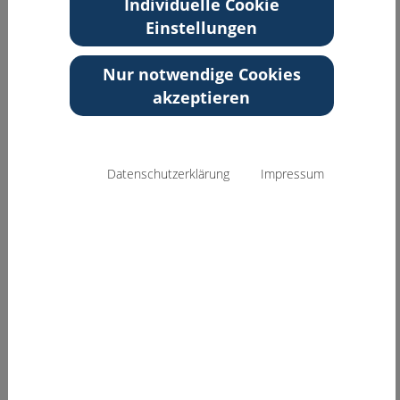
Individuelle Cookie
Ludwigshafen
ludwigshafen/mitarbeiter/weiss-
Einstellungen
Rheinland-Pfalz
monika/1579/
Nur notwendige Cookies
Zurück zur Übersicht
akzeptieren
Datenschutzerklärung
Impressum