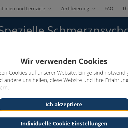
htlinien und Lernziele
Zertifizierung
FAQ
Th
 Spezielle Schmerzpsych
Wir verwenden Cookies
zen Cookies auf unserer Website. Einige sind notwendig
 andere uns helfen, diese Website und Ihre Erfahrung
ern.
Kontakt
Tel: 02133 66 4525
Ich akzeptiere
Email:
lydia.stern@rheinlandklinikum.de
Individuelle Cookie Einstellungen