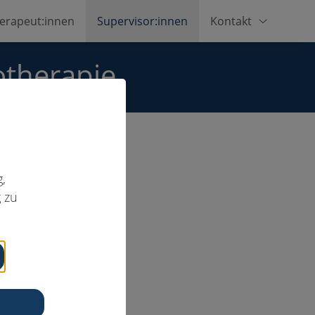
erapeut:innen
Supervisor:innen
Kontakt
otherapie
,
 zu