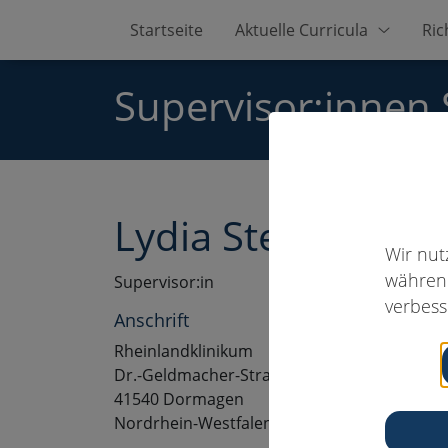
Startseite
Aktuelle Curricula
Ric
Supervisor:innen
Lydia Stern
Wir nut
während
Supervisor:in
verbess
Anschrift
Rheinlandklinikum
Dr.-Geldmacher-Straße 20
41540 Dormagen
Nordrhein-Westfalen