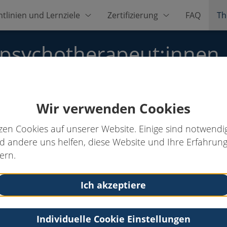
htlinien und Lernziele
Zertifizierung
FAQ
Th
zpsychotherapeut:innen
Wir verwenden Cookies
.-Psych.
zen Cookies auf unserer Website. Einige sind notwendig
 andere uns helfen, diese Website und Ihre Erfahrung
ern.
Kontakt
Tel: 083628839945
Ich akzeptiere
Web:
www.alpentherapie.de
Individuelle Cookie Einstellungen