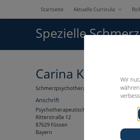
Startseite
Aktuelle Curricula
Ric
Spezielle Schmer
Carina Kuhn, Dipl
Wir nut
während
Schmerzpsychotherapeut:in
verbess
Anschrift
Psychotherapeutische Praxis
Ritterstraße 12
87629 Füssen
Bayern