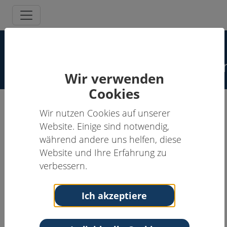
Spezielle
Schmerzpsychotherapeut:inne
Wir verwenden
Cookies
Wir nutzen Cookies auf unserer
Janina von Borstel
Website. Einige sind notwendig,
während andere uns helfen, diese
Schmerzpsychotherapeut:in
Website und Ihre Erfahrung zu
Anschrift
Kontakt
verbessern.
Ostemed Klinik
Tel: 04761 980 6838
Bremervörde
Web:
www.Ostemed.de
Ich akzeptiere
Gnarrenburger Straße
117
27432 Bremervörde