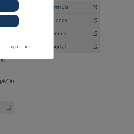
folge
Aktuelle Curricula
listen’
 eines
Supervisor:Innen
Therapeut:Innen
Schulungsportal
Impressum
ung
ie" in