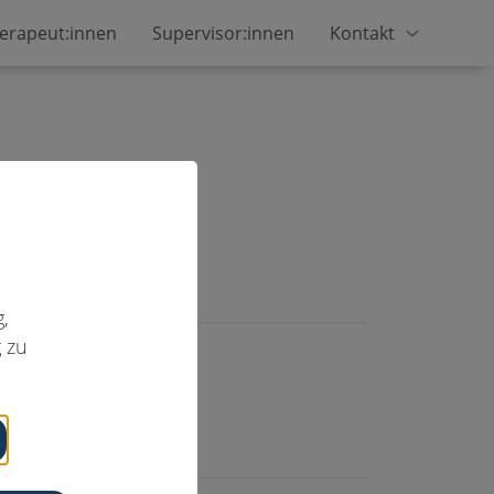
erapeut:innen
Supervisor:innen
Kontakt
men
,
 zu