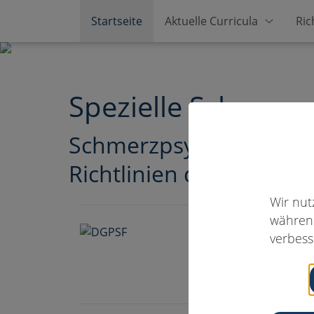
Startseite
Aktuelle Curricula
Ric
Spezielle Schmerz
Schmerzpsychotherapi
Richtlinien deutscher 
Wir nut
während
verbess