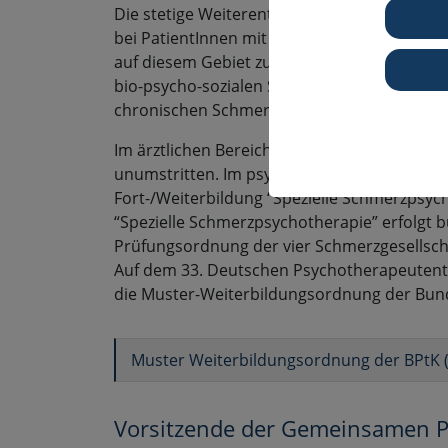
Die stetige Weiterentwicklung der Schmerz
bei PatientInnen mit hoch chronifizierten Sch
auf diesem Gebiet zurückzuführen. Eine int
bio-psycho-sozialen Schmerzmodells setzt e
chronischen Schmerz und spezifische therap
Im ärztlichen Bereich ist dies durch die Wei
unumstritten. Im psychotherapeutischen Ber
Fort-/Weiterbildung “Spezielle Schmerzpsych
“Spezielle Schmerzpsychotherapie” erfolgt
Prüfungsordnung der vier Schmerzgesellsch
Auf dem 33. Deutschen Psychotherapeutenta
die Muster-Weiterbildungsordnung der B
Muster Weiterbildungsordnung der BPtK (S
Vorsitzende der Gemeinsamen 