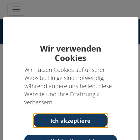
Sitemap
Wir verwenden
Cookies
Startseite
Wir nutzen Cookies auf unserer
Aktuelle Curricula
Website. Einige sind notwendig,
Schulungsportal der DGPSF
während andere uns helfen, diese
Richtlinien und Lernziele
Richtlinien
Website und Ihre Erfahrung zu
Lernziele
verbessern.
Zertifizierung
Referent:innen
Ich akzeptiere
FAQ
Therapeut:innen
Supervisor:innen