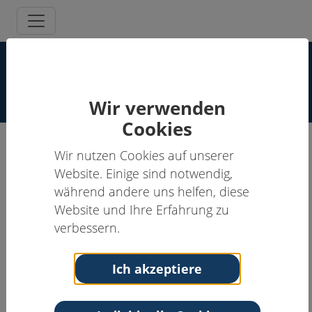
Supervisor:innen Spezielle
Schmerzpsychotherapie
Wir verwenden
Cookies
Wir nutzen Cookies auf unserer
Alexander Tombrink, M.Sc.
Website. Einige sind notwendig,
während andere uns helfen, diese
Supervisor:in
Website und Ihre Erfahrung zu
Anschrift
Kontakt
verbessern.
St Josef Stift Sendenhorst
Tel: 0176/76799706
Westtor 7
Email:
alex-
Ich akzeptiere
48324 Sendenhorst
tombrink@gmx.de
Nordrhein-Westfalen