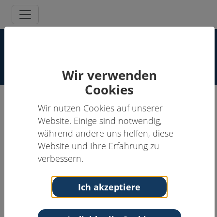
Supervisor:innen Spezielle
Schmerzpsychotherapie
Wir verwenden
Cookies
Wir nutzen Cookies auf unserer
Stefanie Trautmann, M.Sc.
Website. Einige sind notwendig,
während andere uns helfen, diese
Supervisor:in, Schmerzpsychotherapeut:in
Website und Ihre Erfahrung zu
Anschrift
Kontakt
verbessern.
Praxis
Tel: 0151/50203485
Hessenring 13, Eingang 2
Email:
Ich akzeptiere
65546 Mörfelden-Walldorf
s.trautmann@psych-
Hessen
behandlung.de