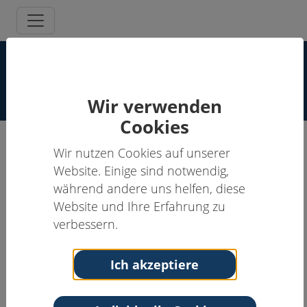
Supervisor:innen Spezielle
Schmerzpsychotherapie
Wir verwenden
Cookies
Wir nutzen Cookies auf unserer
Herta Flor, Prof. Dr. Dipl.-
Website. Einige sind notwendig,
Psych.
während andere uns helfen, diese
Website und Ihre Erfahrung zu
Supervisor:in, Schmerzpsychotherapeut:in
verbessern.
Anschrift
Kontakt
Lehrstuhl
Tel: 0621-17036302
Ich akzeptiere
Neuropsychologie ZI
Fax: 0621-17036305
Mannheim
Email:
herta.flor@zi-