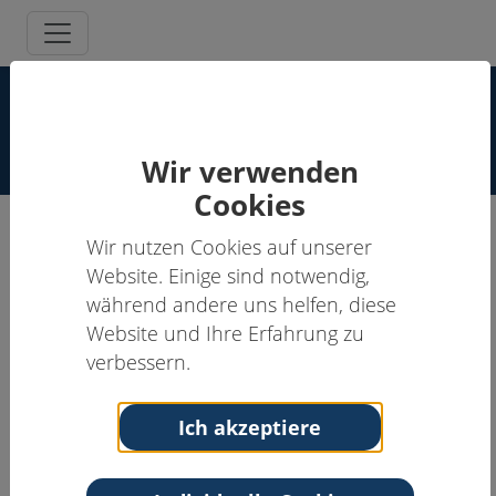
Supervisor:innen Spezielle
Schmerzpsychotherapie
Wir verwenden
Cookies
Wir nutzen Cookies auf unserer
Klaus Conrads, Dipl.-Psych.
Website. Einige sind notwendig,
während andere uns helfen, diese
Supervisor:in, Schmerzpsychotherapeut:in
Website und Ihre Erfahrung zu
Anschrift
Kontakt
verbessern.
Institut für
Tel: 030-4469360
Psychologische
Fax: 030-4469353
Ich akzeptiere
Schmerztherapie Berlin
Email:
conrads@b-f-a.de
Schloßstr. 107-108
12163 Berlin
Web:
http://www.b-f-a.de