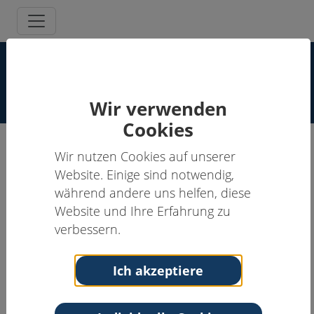
Supervisor:innen Spezielle
Schmerzpsychotherapie
Wir verwenden
Cookies
Wir nutzen Cookies auf unserer
Verena Heubeck, Dipl.-Psych.
Website. Einige sind notwendig,
(KiJU-Supervisorin)
während andere uns helfen, diese
Website und Ihre Erfahrung zu
Schmerzpsychotherapeut:in, Supervisor:in
verbessern.
Anschrift
Kontakt
Praxis für
Tel: 01511 787 0664
Ich akzeptiere
Psychotherapie
Email:
Gräfstr.113
verenaheubeck@hotmail.com