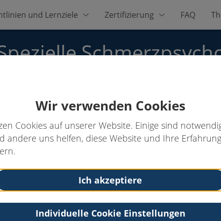
htlinien und Lernziele
Zertifizierung
FAQ
Th
 Spezielle Schmerzpsych
Wir verwenden Cookies
, Dr.phil Dipl.-Psych.
zen Cookies auf unserer Website. Einige sind notwendig
 andere uns helfen, diese Website und Ihre Erfahrung
ern.
Kontakt
Tel: 089-779909
Ich akzeptiere
Fax: 089-76702724
Email:
afriedle@t-online.de
Individuelle Cookie Einstellungen