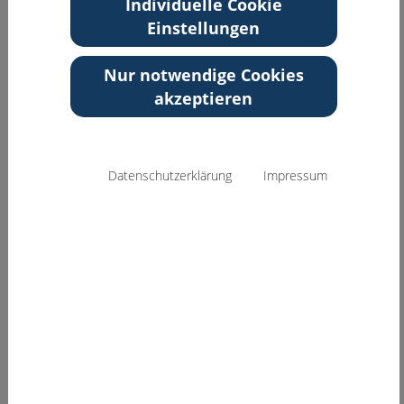
Individuelle Cookie
Web:
Einstellungen
http://www.rehakliniken-
waldsee.de
Nur notwendige Cookies
akzeptieren
Zurück zur Übersicht
Datenschutzerklärung
Impressum