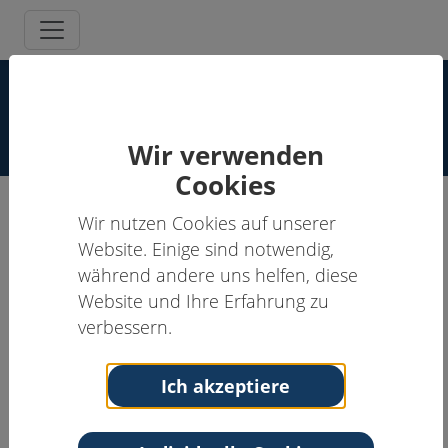
Supervisor:innen Spezielle
Schmerzpsychotherapie
Wir verwenden
Cookies
Wir nutzen Cookies auf unserer
Dieter Schmucker, Dipl.-Psych.
Website. Einige sind notwendig,
während andere uns helfen, diese
Supervisor:in, Schmerzpsychotherapeut:in
Website und Ihre Erfahrung zu
Anschrift
Kontakt
verbessern.
Städtische Rehakliniken
Tel: 07524-941270
Badstr.18
Fax: 07524-941275
Ich akzeptiere
88339 Bad Waldsee
Email:
Baden-Württemberg
d.schmucker@waldsee-
therme.de