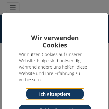
Supervisor:innen Spezielle
Schmerzpsychotherapie
Wir verwenden
Cookies
Wir nutzen Cookies auf unserer
Cornelia Jacob, Dipl.-Psych.
Website. Einige sind notwendig,
während andere uns helfen, diese
Supervisor:in, Schmerzpsychotherapeut:in
Website und Ihre Erfahrung zu
Anschrift
Kontakt
verbessern.
Psychotherapeutische
Tel: 07304-434780
Praxis
Fax: 07304-434905
Ich akzeptiere
Juraweg 3
Email:
jacob.cornelia@t-
89134 Blaustein
online.de
Baden-Württemberg
Web:
http://www.praxis-