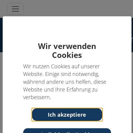
Spezielle
Schmerzpsychotherapeut:inne
Wir verwenden
Cookies
Wir nutzen Cookies auf unserer
Andrea Wendt, Dr.
Website. Einige sind notwendig,
während andere uns helfen, diese
Schmerzpsychotherapeut:in
Website und Ihre Erfahrung zu
Anschrift
Kontakt
verbessern.
Praxis
Tel: 0551-4882889
Wagnerstraße 9
Email:
andrea.wendt@t-
Ich akzeptiere
37085 Göttingen
online.de
Niedersachsen