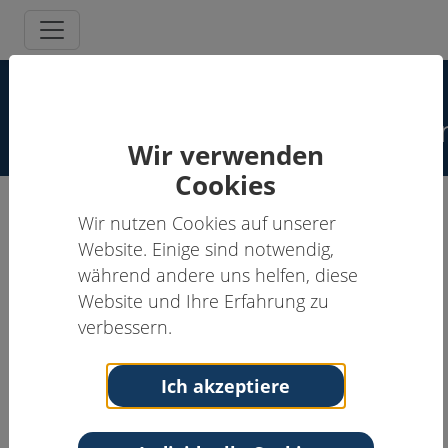
Spezielle
Schmerzpsychotherapeut:inne
Wir verwenden
Cookies
Wir nutzen Cookies auf unserer
Astrid C. Henke, Dipl.-Psych.
Website. Einige sind notwendig,
während andere uns helfen, diese
Schmerzpsychotherapeut:in
Website und Ihre Erfahrung zu
Anschrift
Kontakt
verbessern.
Psychologische Praxis
Tel: 0151 555 9 654 9
Astrid C. Henke
Fax: 02166 2754929
Ich akzeptiere
Regentenstraße 106
Email:
info@praxis-
41061 Mönchengladbach
henke.eu
Nordrhein-Westfalen