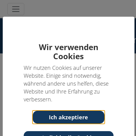
Spezielle
Schmerzpsychotherapeut:inne
Wir verwenden
Cookies
Wir nutzen Cookies auf unserer
Elmar Janzing, Dipl.-Psych.
Website. Einige sind notwendig,
während andere uns helfen, diese
Schmerzpsychotherapeut:in
Website und Ihre Erfahrung zu
Anschrift
Kontakt
verbessern.
Psychotherapeutische
Tel: 0251 6869 4484
Praxis
Email:
info@praxis-
Ich akzeptiere
Von-Vincke-Str. 5-7
janzing.de
48143 Münster
Nordrhein-Westfalen