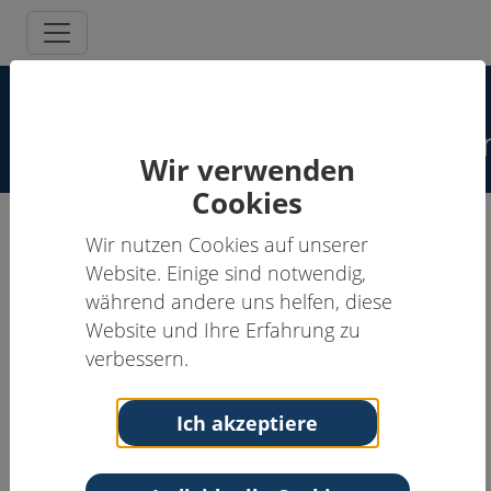
Spezielle
Schmerzpsychotherapeut:inne
Wir verwenden
Cookies
Wir nutzen Cookies auf unserer
Ruth Stenner, Dipl.-Psych.
Website. Einige sind notwendig,
während andere uns helfen, diese
Schmerzpsychotherapeut:in
Website und Ihre Erfahrung zu
Anschrift
Kontakt
verbessern.
Psychotherapeutische
Tel: 06131-2053032
Praxis
Fax: 06131-6693402
Ich akzeptiere
Kaiserstraße 96
Email:
psych-
55116 Mainz
stenner@web.de
Rheinland-Pfalz