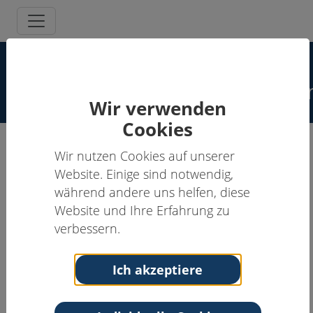
Spezielle
Schmerzpsychotherapeut:inne
Wir verwenden
Cookies
Wir nutzen Cookies auf unserer
Barbara Nehring, Dipl.-Psych.
Website. Einige sind notwendig,
während andere uns helfen, diese
Schmerzpsychotherapeut:in
Website und Ihre Erfahrung zu
Anschrift
Kontakt
verbessern.
Deutsche Schmerz-
Tel: 06131-988551
Zentrum Mainz
Email:
info@deutsches-
Ich akzeptiere
Auf der Steig 16
schmerz-zentrum.de
55131 Mainz
Rheinland-Pfalz