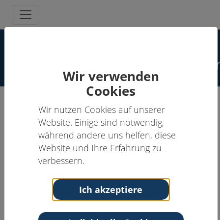
Spezielle
Schmerzpsychotherapeut:inne
Wir verwenden
Cookies
Wir nutzen Cookies auf unserer
Eva Liesering-Latta, Dipl.-Psych.
Website. Einige sind notwendig,
während andere uns helfen, diese
Supervisor:in, Schmerzpsychotherapeut:in
Website und Ihre Erfahrung zu
Anschrift
Kontakt
verbessern.
Deutsche Schmerz-
Tel: 06131-988 0
Zentrum Mainz
Email:
info@deutsches-
Ich akzeptiere
Auf der Steig 16
schmerz-zentrum.de
55131 Mainz
Rheinland-Pfalz