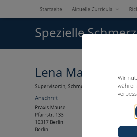
Startseite
Aktuelle Curricula
Ric
Spezielle Schmer
Lena Mause, M.Sc
Wir nut
während
Supervisor:in, Schmerzpsychotherapeut:in
verbess
Anschrift
Praxis Mause
Pfarrstr. 133
10317 Berlin
Berlin