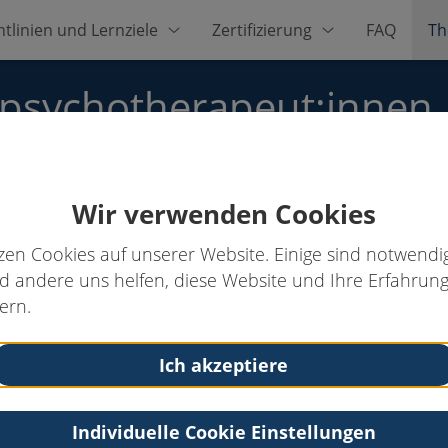
htlinien und Lernziele
Zertifizierung
FAQ
Th
zpsychotherapeut:innen
Wir verwenden Cookies
.
zen Cookies auf unserer Website. Einige sind notwendig
 andere uns helfen, diese Website und Ihre Erfahrung
ern.
Kontakt
Tel: 015906323965
Ich akzeptiere
Email:
mause.schmerzpsychotherapie@posteo.de
Web:
https://psychotherapie-ostkreuz.de/
Individuelle Cookie Einstellungen