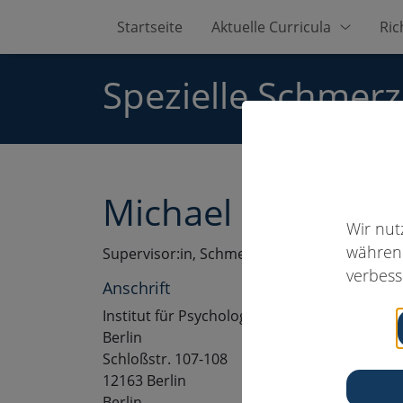
Startseite
Aktuelle Curricula
Ric
Spezielle Schmer
Michael Nahler, Di
Wir nut
während
Supervisor:in, Schmerzpsychotherapeut:in
verbess
Anschrift
Institut für Psychologische Schmerztherapie
Berlin
Schloßstr. 107-108
12163 Berlin
Berlin