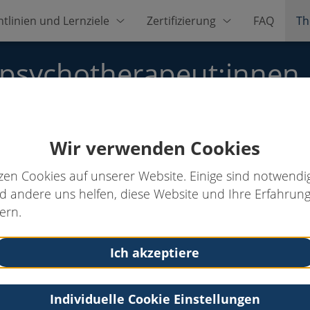
htlinien und Lernziele
Zertifizierung
FAQ
Th
zpsychotherapeut:innen
Wir verwenden Cookies
pl.-Psych.
zen Cookies auf unserer Website. Einige sind notwendig
 andere uns helfen, diese Website und Ihre Erfahrung
ern.
Kontakt
Tel: 030-4469360
Ich akzeptiere
Fax: 030-4469353
Email:
Mnahler@aol.com
Web:
http://www.schmerzbehandlung.de
Individuelle Cookie Einstellungen