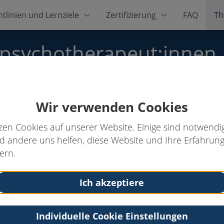
htlinien und Lernziele
Zertifizierung
FAQ
Th
zpsychotherapeut:innen
Wir verwenden Cookies
sych.
zen Cookies auf unserer Website. Einige sind notwendig
 andere uns helfen, diese Website und Ihre Erfahrung
ern.
Kontakt
Tel: 089/13010094
Ich akzeptiere
Email:
ute.loges@gmx.de
Individuelle Cookie Einstellungen