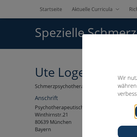
Startseite
Aktuelle Curricula
Ric
Spezielle Schmer
Ute Loges, Dipl.-P
Wir nut
während
Schmerzpsychotherapeut:in
verbess
Anschrift
Psychotherapeutische Praxis
Winthirnstr.21
80639 München
Bayern