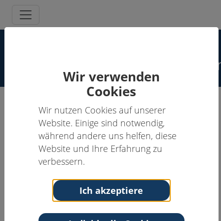
Spezielle
Schmerzpsychotherapeut:inne
Wir verwenden
Cookies
Wir nutzen Cookies auf unserer
Ursula Hotopp-Stadler, Dipl.-
Website. Einige sind notwendig,
Psych.
während andere uns helfen, diese
Website und Ihre Erfahrung zu
Supervisor:in, Schmerzpsychotherapeut:in
verbessern.
Anschrift
Kontakt
Ainmillerstr. 46
Tel: 089-332570
Ich akzeptiere
80801 München
Email:
Hotopp-
Bayern
Stadler@web.de