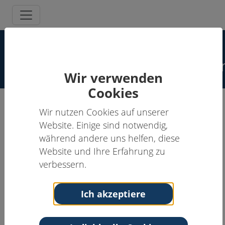
Spezielle
Schmerzpsychotherapeut:inne
Wir verwenden
Cookies
Wir nutzen Cookies auf unserer
Ulrike Böhme-Kuhnt, Dipl.-
Website. Einige sind notwendig,
Psych.
während andere uns helfen, diese
Website und Ihre Erfahrung zu
Schmerzpsychotherapeut:in
verbessern.
Anschrift
Kontakt
Schmerztagesklinik
Tel: 08331-7925505
Ich akzeptiere
Ottobeuren der
Email:
U.Boehme-
Kreisklinik Ottobeuren
Kuhnt@kkh.unterallgaeu.de