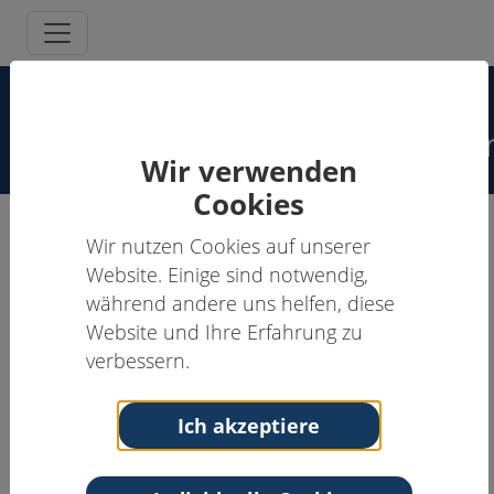
Spezielle
Schmerzpsychotherapeut:inne
Wir verwenden
Cookies
Wir nutzen Cookies auf unserer
Sabine Kastner, Dipl.-Psych.
Website. Einige sind notwendig,
während andere uns helfen, diese
Supervisor:in, Schmerzpsychotherapeut:in
Website und Ihre Erfahrung zu
Anschrift
Kontakt
verbessern.
Psychotherapeutische
Tel: 0921-62422
Praxis
Email:
Ich akzeptiere
Sophienstraße 2
praxiskastnersabine@t-
95444 Bayreuth
online.de
Bayern