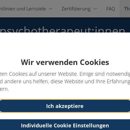
htlinien und Lernziele
Zertifizierung
FAQ
Th
zpsychotherapeut:innen
Wir verwenden Cookies
r. rer. nat. Dipl.-Psych.
zen Cookies auf unserer Website. Einige sind notwendig
 andere uns helfen, diese Website und Ihre Erfahrung
ern.
Kontakt
in,
Tel: +4917647193201
Ich akzeptiere
Individuelle Cookie Einstellungen