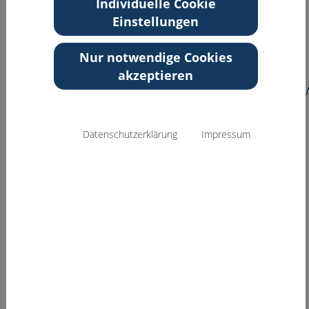
Individuelle Cookie
Bayern
Kontakt
Einstellungen
Tel: 0911-7580 9715
Nur notwendige Cookies
Email:
christoph.wolfrum@klinikum-fuerth.de
Web:
https://www.klinikum-
akzeptieren
fuerth.de/de/medizin/schmerztherapeutische_tagesklinik
Datenschutzerklärung
Impressum
Zurück zur Übersicht