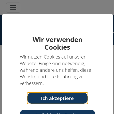
Spezielle
Schmerzpsychotherapeut:inne
Wir verwenden
Cookies
Wir nutzen Cookies auf unserer
Christoph Wolfrum, Dipl.-
Website. Einige sind notwendig,
Psych.
während andere uns helfen, diese
Website und Ihre Erfahrung zu
Schmerzpsychotherapeut:in
verbessern.
Anschrift
Schmerztagesklinik Klinikum Fürth
Ich akzeptiere
Jakob-Henle-Str. 1
90766 Fürth