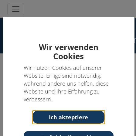
Spezielle
Schmerzpsychotherapeut:inne
Wir verwenden
Cookies
Wir nutzen Cookies auf unserer
Ingo Heidrich, Dipl.-Psych.
Website. Einige sind notwendig,
während andere uns helfen, diese
Supervisor:in, Schmerzpsychotherapeut:in
Website und Ihre Erfahrung zu
Anschrift
Kontakt
verbessern.
Marschweg 39
Tel: 017650530508
22559 Hamburg
Email:
ingohack@gmx.de
Ich akzeptiere
Hamburg