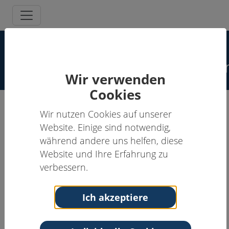
Spezielle
Schmerzpsychotherapeut:inne
Wir verwenden
Cookies
Wir nutzen Cookies auf unserer
Tobias Fehlinger, Dr.
Website. Einige sind notwendig,
während andere uns helfen, diese
Schmerzpsychotherapeut:in
Website und Ihre Erfahrung zu
Anschrift
verbessern.
Praxis für Psychotherapie Dr. Tobias Fehlinger
Fleischhauerstraße 45
Ich akzeptiere
23552 Lübeck
Schleswig-Holstein
Kontakt