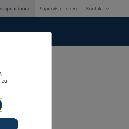
erapeut:innen
Supervisor:innen
Kontakt
,
 zu