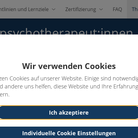
htlinien und Lernziele
Zertifizierung
FAQ
Th
zpsychotherapeut:innen
Wir verwenden Cookies
.-Psych.
zen Cookies auf unserer Website. Einige sind notwendig
 andere uns helfen, diese Website und Ihre Erfahrung
ern.
Kontakt
Tel: 0461-94025127
Ich akzeptiere
Fax: 0461-94025128
Email:
praxis@tmielck.de
Individuelle Cookie Einstellungen