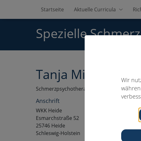
Startseite
Aktuelle Curricula
Ric
Spezielle Schmer
Tanja Mielck, Dipl
Wir nut
während
Schmerzpsychotherapeut:in
verbess
Anschrift
WKK Heide
Esmarchstraße 52
25746 Heide
Schleswig-Holstein